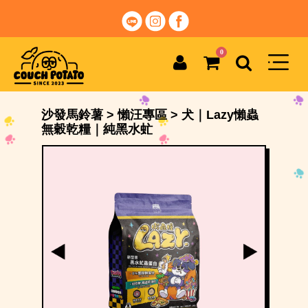
0
沙發馬鈴薯
>
懶汪專區
>
犬｜Lazy懶蟲
無穀乾糧｜純黑水虻