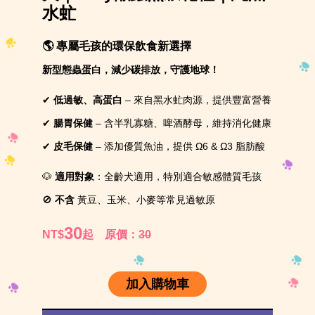
水虻
🌎 專屬毛孩的環保飲食新選擇
新型態蟲蛋白，減少碳排放，守護地球！
✔
低過敏、高蛋白
– 來自黑水虻肉源，提供豐富營養
✔
腸胃保健
– 含半乳寡糖、啤酒酵母，維持消化健康
✔
皮毛保健
– 添加優質魚油，提供 Ω6 & Ω3 脂肪酸
🐶
適用對象
：全齡犬適用，特別適合敏感體質毛孩
🚫
不含
黃豆、玉米、小麥等常見過敏原
30
NT$
起
原價：
30
加入購物車