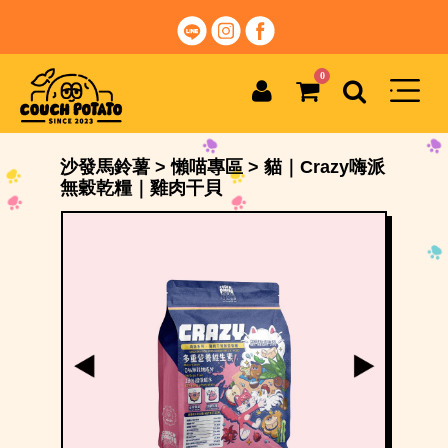
0
沙發馬鈴薯
>
懶喵專區
>
貓｜Crazy嗨派
無穀乾糧｜雞肉干貝