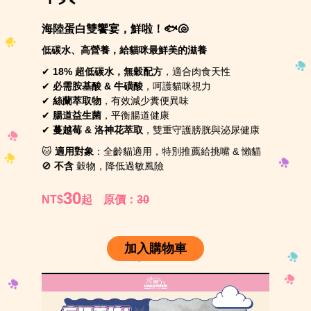
海陸蛋白雙饗宴，鮮啦！🐟🐚
低碳水、高營養，給貓咪最鮮美的滋養
✔
18% 超低碳水，無穀配方
，適合肉食天性
✔
必需胺基酸 & 牛磺酸
，呵護貓咪視力
✔
絲蘭萃取物
，有效減少糞便異味
✔
腸道益生菌
，平衡腸道健康
✔
蔓越莓 & 洛神花萃取
，雙重守護膀胱與泌尿健康
🐱
適用對象
：全齡貓適用，特別推薦給挑嘴 & 懶貓
🚫
不含
穀物，降低過敏風險
30
NT$
起
原價：
30
加入購物車