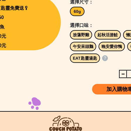
選擇尺寸：
AT匙靈免費送🥄
60g
50
選擇口味：
帶魚
放蕩野雞
起秋活游鮭
懶
0元
0元
午安呆頭鵝
晚安愛你鴨
？
EAT匙靈湯匙
加入購物