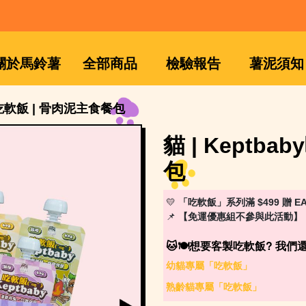
關於馬鈴薯
全部商品
檢驗報告
薯泥須知
by吃軟飯 | 骨肉泥主食餐包
貓 | Keptb
包
💛
「吃軟飯」系列滿 $499 贈 EA
📌
【免運優惠組不參與此活動】
🐱🍽️想要客製吃軟飯? 我們還
幼貓專屬
「吃軟飯」
熟齡貓專屬
「吃軟飯」