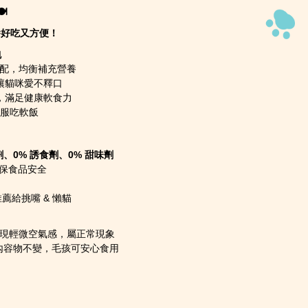
️
養好吃又方便！
包
配，均衡補充營養
讓貓咪愛不釋口
，滿足健康軟食力
舒服吃軟飯
劑、0% 誘食劑、0% 甜味劑
保食品安全
薦給挑嘴 & 懶貓
現輕微空氣感，屬正常現象
內容物不變，毛孩可安心食用