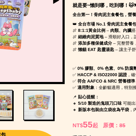
就是要~懶到哪，吃到哪！🐱🍽
全台第一！骨肉泥主食餐包，營
👑
全台市場 No.1 骨肉泥主食餐
🍖
8:1:1黃金比例
–
肉類、內臟
搭
🍖
細緻肉泥質地
– 滑順好入口，
🍖
添加多種保健成分
– 完整營養
🍖
懶貓 EAT 匙靈湯匙
– 讓主子
✅
0% 膠類、0% 色素、0% 防腐
✅
HACCP & ISO22000 認證
，確
✅
符合 AAFCO & NRC 營養標準
✅
適用對象
：全齡貓適用，特別推
📌
貼心提醒：
🔸
5/10 製造的鬼頭刀口味
可能出
🔸
新版本包裝由立袋改為平袋
，
55
NT$
起
原價：
85
吃包