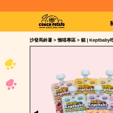
沙發馬鈴薯
>
懶喵專區
>
貓 | Keptba