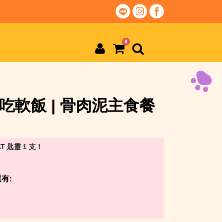
0
aby吃軟飯 | 骨肉泥主食餐
T 匙靈 1 支！
有: