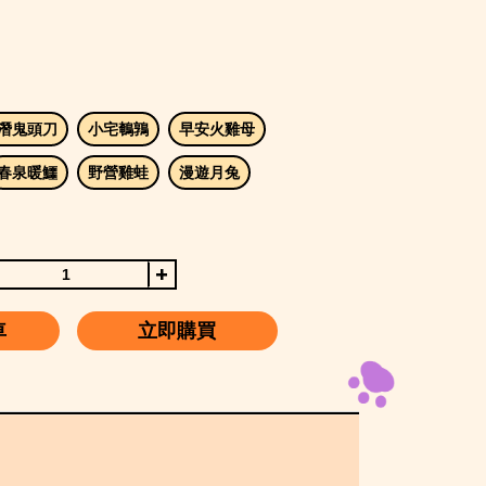
潛鬼頭刀
小宅鵪鶉
早安火雞母
春泉暖鱷
野營雞蛙
漫遊月兔
車
立即購買