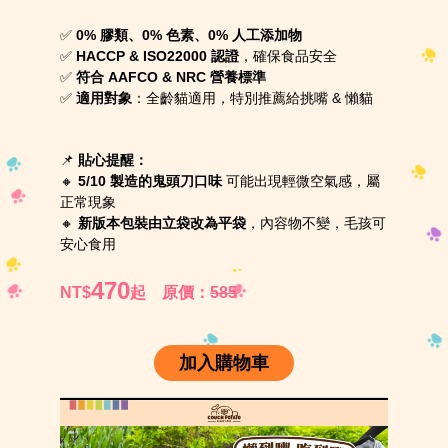
✅
0% 膠類、0% 色素、0% 人工添加物
✅
HACCP & ISO22000 認證
，確保食品安全
✅
符合 AAFCO & NRC 營養標準
✅
適用對象
：全齡貓適用，特別推薦給挑嘴 & 懶貓
📌
貼心提醒：
🔸
5/10 製造的鬼頭刀口味
可能出現輕微空氣感，屬
正常現象
🔸
新版本包裝由立袋改為平袋
，內容物不變，毛孩可
安心食用
470
NT$
起
原價：
585
加入購物車