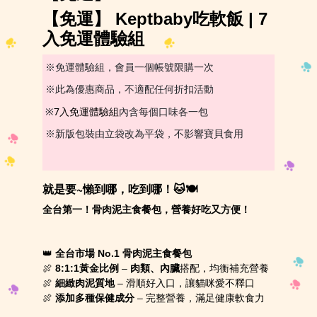
【免運】 Keptbaby吃軟飯 | 7
入免運體驗組
※免運體驗組，會員一個帳號限購一次
※此為優惠商品，不適配任何折扣活動
7入免運體驗組
※
內含每個口味各一包
※新版包裝由立袋改為平袋，不影響寶貝食用
就是要~懶到哪，吃到哪！🐱🍽️
全台第一！骨肉泥主食餐包，營養好吃又方便！
👑
全台市場 No.1 骨肉泥主食餐包
🍖
8:1:1黃金比例
–
肉類、內臟
搭配，均衡補充營養
🍖
細緻肉泥質地
– 滑順好入口，讓貓咪愛不釋口
🍖
添加多種保健成分
– 完整營養，滿足健康軟食力