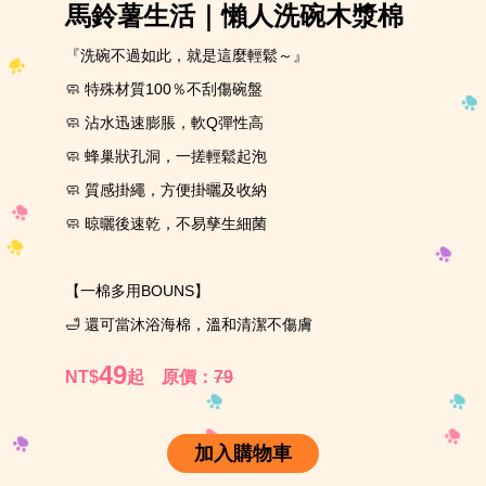
馬鈴薯生活｜懶人洗碗木漿棉
『洗碗不過如此，就是這麼輕鬆～』
🧼 特殊材質100％不刮傷碗盤
🧼 沾水迅速膨脹，軟Q彈性高
🧼 蜂巢狀孔洞，一搓輕鬆起泡
🧼 質感掛繩，方便掛曬及收納
🧼 晾曬後速乾，不易孳生細菌
【一棉多用BOUNS】
🛁 還可當沐浴海棉，溫和清潔不傷膚
49
NT$
起
原價：
79
加入購物車