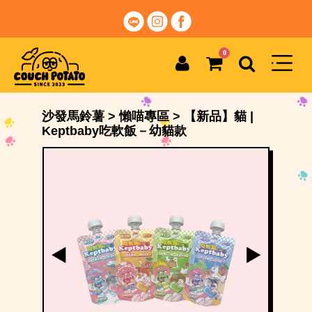
0
沙發馬鈴薯
>
懶喵專區
>
【新品】貓 |
Keptbaby吃軟飯－幼貓款