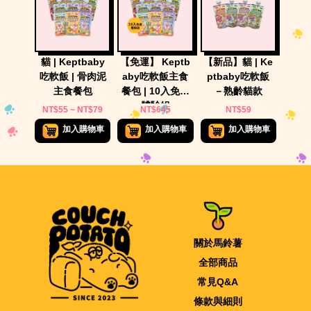
貓 | Keptbaby
【免運】 Keptb
【新品】貓 | Ke
吃軟飯 | 骨肉泥
aby吃軟飯主食
ptbaby吃軟飯
主食餐包
餐包 | 10入免運
－熟齡貓款
體驗組
NT$55 ~ NT$79
NT$645
NT$59
加入購物車
加入購物車
加入購物車
關於馬鈴薯
全部商品
常見Q&A
條款與細則