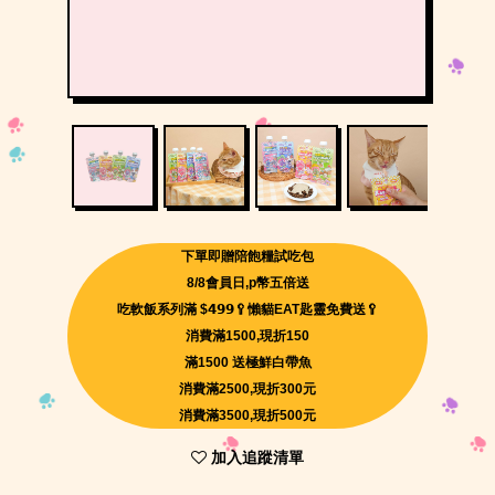
下單即贈陪飽糧試吃包
8/8會員日,p幣五倍送
吃軟飯系列滿 $𝟰𝟵𝟵🥄懶貓EAT匙靈免費送🥄
消費滿1500,現折150
滿1500 送極鮮白帶魚
消費滿2500,現折300元
消費滿3500,現折500元
加入追蹤清單