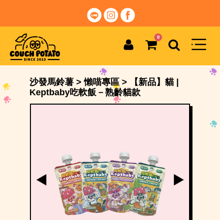
0
沙發馬鈴薯
>
懶喵專區
>
【新品】貓 |
Keptbaby吃軟飯－熟齡貓款