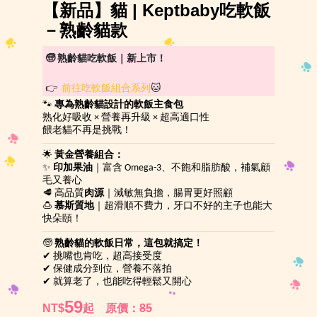
【新品】貓 | Keptbaby吃軟飯
－熟齡貓款
🧓 熟齡貓吃軟飯｜新上市！
👉
前往吃軟飯組合系列
🐱
🐾
專為熟齡貓設計的軟飯主食包
熟化好吸收 × 營養再升級 × 超高適口性
餵老貓不再是挑戰！
🌟
黃金營養組合：
✨
印加果油
｜富含 Omega-3、不飽和脂肪酸，補氣顧
毛又養心
🥩 高品質
肉源
｜減敏無負擔，腸胃更好照顧
🍮
慕斯質地
｜超滑順不費力，牙口不好的主子也能大
快朵頤！
🧓
熟齡貓的軟飯日常，這包就搞定！
✔ 挑嘴也肯吃，超高接受度
✔ 保健成分到位，營養不落拍
✔ 就算老了，也能吃得輕鬆又開心
59
NT$
起
原價：
85