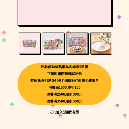
吃軟飯幼貓熟齡為肉絲系列8折
下單即贈陪飽糧試吃包
吃軟飯系列滿 $𝟰𝟵𝟵🥄懶貓EAT匙靈免費送🥄
消費滿1500,現折150
消費滿2500,現折300元
消費滿3500,現折500元
加入追蹤清單