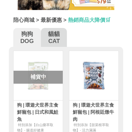
陪心商城
>
最新優惠
>
熱銷商品大降價🛒
狗狗
貓貓
DOG
CAT
補貨中
狗 | 環遊犬世界主食
狗 | 環遊犬世界主食
鮮寵包 | 日式和風鮭
鮮寵包 | 阿根廷燉牛
魚
肉
特別添加【白山藥萃取
特別添加【甜菜根萃取
物】- 腸道好健康
物】- 活力滿滿