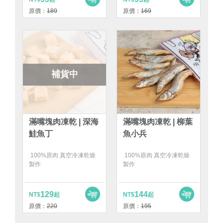
原價：
189
原價：
169
補貨中
滿嘴塊肉凍乾 | 深海
滿嘴塊肉凍乾 | 柳葉
鮭魚丁
魚小兵
100%原肉 真空冷凍乾燥
100%原肉 真空冷凍乾燥
製作
製作
129
144
NT$
起
NT$
起
原價：
220
原價：
195