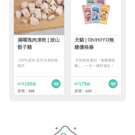
滿嘴塊肉凍乾 | 放山
犬貓 | Oh!Hi!YO無
骰子雞
糖優格條
100%原肉 真空冷凍乾燥
天然無色素的『無糖優格
製作
條』，一次一條好滿足！
160
79
NT$
起
NT$
起
原價：
235
原價：
129