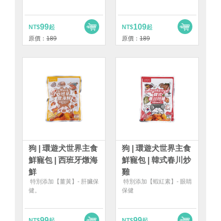
99
109
NT$
起
NT$
起
原價：
189
原價：
189
狗 | 環遊犬世界主食
狗 | 環遊犬世界主食
鮮寵包 | 西班牙燉海
鮮寵包 | 韓式春川炒
鮮
雞
特別添加【薑黃】- 肝臟保
特別添加【蝦紅素】- 眼睛
健。
保健
99
99
NT$
起
NT$
起