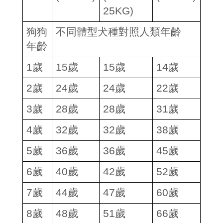
25KG)
狗狗
不同體型犬種對照人類年齡
年齡
1
歲
15
歲
15
歲
14
歲
2
歲
24
歲
24
歲
22
歲
3
歲
28
歲
28
歲
31
歲
4
歲
32
歲
32
歲
38
歲
5
歲
36
歲
36
歲
45
歲
6
歲
40
歲
42
歲
52
歲
7
歲
44
歲
47
歲
60
歲
8
歲
48
歲
51
歲
66
歲