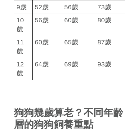
9
歲
52
歲
56
歲
73
歲
10
56
歲
60
歲
80
歲
歲
11
60
歲
65
歲
87
歲
歲
12
64
歲
69
歲
93
歲
歲
狗狗幾歲算老？不同年齡
層的狗狗飼養重點