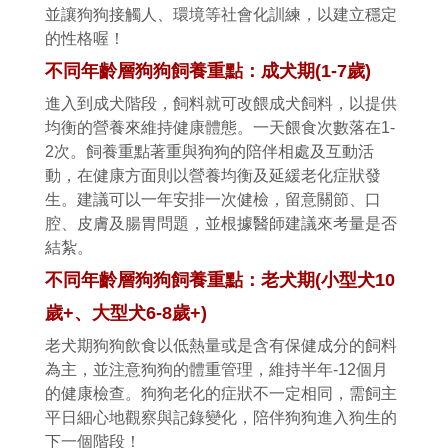
並讓狗狗接觸人、環境等社會化訓練，以建立穩定
的性格喔！
不同年齡層狗狗飼養重點：成犬期
(1-7
歲
)
進入到成犬階段，飼料就可改餵成犬飼料，以提供
均衡的營養來維持健康體態。一天餵食次數落在
1-
2
次。飼養重點著重與狗狗的陪伴相處及互動活
動，在健康方面則以營養均衡及延緩老化症狀發
生。建議可以一年安排一次健檢，留意關節、口
腔、皮膚及腸胃問題，並根據醫師建議來考量是否
結紮。
不同年齡層狗狗飼養重點：老犬期
(
小型犬
10
歲
+
、大型犬
6-8
歲
+)
老犬期狗狗飲食以低熱量或是含有保健成分的飼料
為主，並注意狗狗的體重管理，維持半年
-12
個月
的健康檢查。狗狗老化的症狀不一定相同，需飼主
平日細心地觀察與記錄變化，陪伴狗狗進入狗生的
下一個階段！