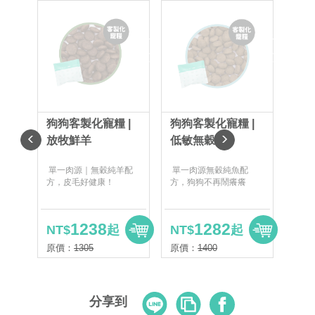
補
補
貨
貨
中
中
狗狗客製化寵糧 |
狗狗客製化寵糧 |
狗狗
放牧鮮羊
低敏無穀
海
單一肉源｜無穀純羊配
單一肉源無穀純魚配
嚴選
方，皮毛好健康！
方，狗狗不再鬧癢癢
I食
白質
1238
1282
NT$
起
NT$
起
NT
原價：
1305
原價：
1400
原價
Line
Copy
Facebook
分享到
Link