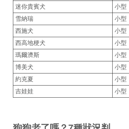
迷你貴賓犬
小型
雪納瑞
小型
西施犬
小型
西高地梗犬
小型
瑪爾濟斯
小型
博美犬
小型
約克夏
小型
吉娃娃
小型
狗狗老了嗎？7種狀況判