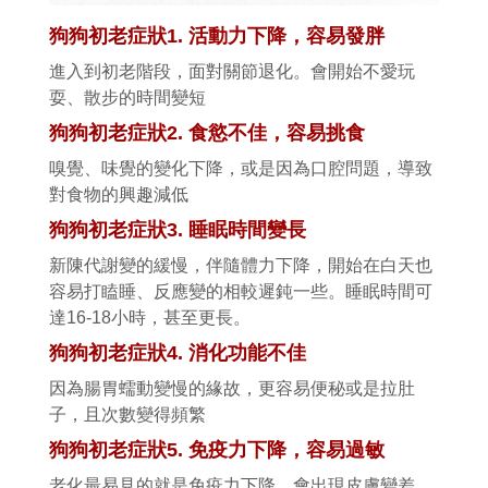
狗狗初老症狀
1.
活動力下降，容易發胖
進入到初老階段，面對關節退化。會開始不愛玩
耍、散步的時間變短
狗狗初老症狀
2.
食慾不佳，容易挑食
嗅覺、味覺的變化下降，或是因為口腔問題，導致
對食物的興趣減低
狗狗初老症狀
3.
睡眠時間變長
新陳代謝變的緩慢，伴隨體力下降，開始在白天也
容易打瞌睡、反應變的相較遲鈍一些。睡眠時間可
達
16-18
小時，甚至更長。
狗狗初老症狀
4.
消化功能不佳
因為腸胃蠕動變慢的緣故，更容易便秘或是拉肚
子，且次數變得頻繁
狗狗初老症狀
5.
免疫力下降，容易過敏
老化最易見的就是免疫力下降，會出現皮膚變差、