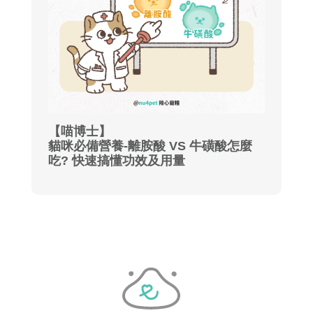
【喵博士】
貓咪必備營養-離胺酸 VS 牛磺酸怎麼
吃? 快速搞懂功效及用量