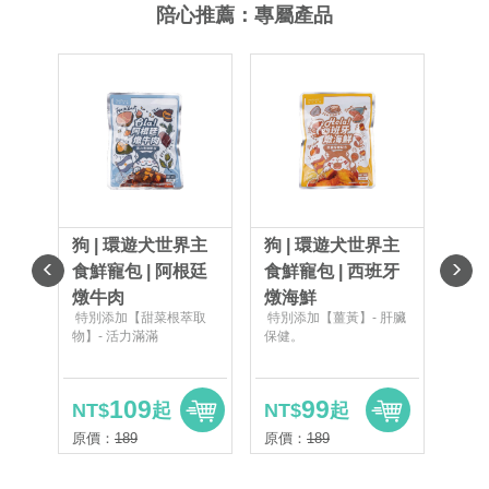
陪心推薦：專屬產品
狗 | 環遊犬世界主
狗 | 環遊犬世界主
狗 
食鮮寵包 | 阿根廷
食鮮寵包 | 西班牙
食鮮
燉牛肉
燉海鮮
風
特別添加【甜菜根萃取
特別添加【薑黃】- 肝臟
特別
物】- 活力滿滿
保健。
物】
109
99
NT$
起
NT$
起
NT
原價：
189
原價：
189
原價