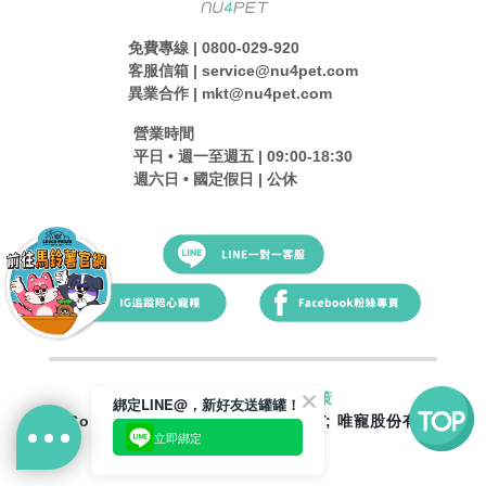
免費專線 | 0800-029-920
客服信箱 | service@nu4pet.com
異業合作 | mkt@nu4pet.com
營業時間
平日 • 週一至週五 | 09:00-18:30
週六日 • 國定假日 | 公休
服務條款及隱私保護政策
綁定LINE@，新好友送罐罐！
Copyright © 2018-2026 nu4PET; 唯寵股份有
立即綁定
限公司 版權所有