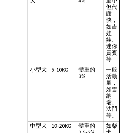
犬
4%
量小
但代
謝
快，
如吉
娃
娃、
迷你
貴賓
等
小型犬
5-10KG
體重的
一般
3%
活動
量，
如雪
納
瑞、
法鬥
等。
中型犬
10-20KG
體重的
如柴
2.5-3%
犬、