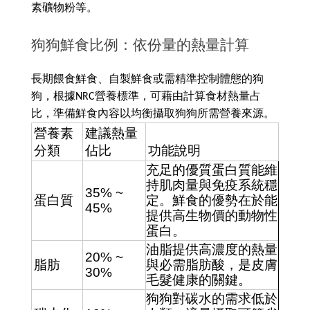
素礦物粉等。
狗狗鮮食比例：依份量的熱量計算
長期餵食鮮食、自製鮮食或需精準控制體態的狗
狗，根據NRC營養標準，可藉由計算食材熱量占
比，準備鮮食內容以均衡攝取狗狗所需營養來源。
營養素
建議熱量
分類
佔比
功能說明
充足的優質蛋白質能維
持肌肉量與免疫系統穩
35% ~ 
蛋白質 
定。鮮食的優勢在於能
45%
提供高生物價的動物性
蛋白。
油脂提供高濃度的熱量
20% ~ 
脂肪
與必需脂肪酸，是皮膚
30%
毛髮健康的關鍵。
狗狗對碳水的需求低於