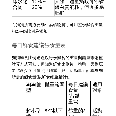
碳水化
10% ~ 
人類，適量攝取可節省
合物 
25%
蛋白質消耗，但過多易
肥胖。
而狗狗所需必要維生素礦物質，可用整份鮮食重量
的2%-4%比例為添加。
每日鮮食建議餵食量
表
狗狗鮮食比例透過
以每份鮮食的重量與熱量等兩種
計算方式可知，但知道鮮食比例後，狗狗一天到底
要吃多少？可依照「體重」與「活動量」計算狗狗
所需的餵食量(以鮮食總重量計)。
狗狗體
體重範圍
每日建議
適用
型
食量
對象
(占體
重%)
超小型
5KG以下
體重的3-
活動