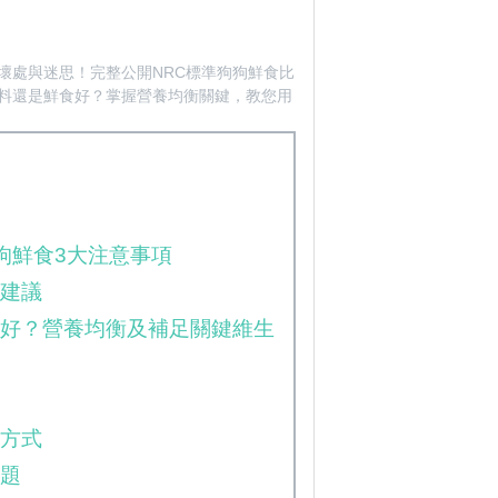
壞處與迷思！完整公開NRC標準狗狗鮮食比
料還是鮮食好？掌握營養均衡關鍵，教您用
狗鮮食3大注意事項
食建議
食好？營養均衡及補足關鍵維生
存方式
問題