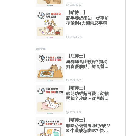
2025-09-02
【喵博士】
新手養貓須知！從事前
準備到4大類禁忌事項
2025-08-18
最新文章
【汪博士】
狗狗鮮食比較好?狗狗
鮮食優缺點、鮮食營養
比例重點全指南！
2025-12-15
【喵博士】
軟萌幼貓超可愛！幼貓
照顧全攻略－從月齡、
一天吃幾餐到睡眠時間
總整理！
2025-12-08
【喵博士】
貓咪必備營養-離胺酸 V
S 牛磺酸怎麼吃? 快速
搞懂功效及用量