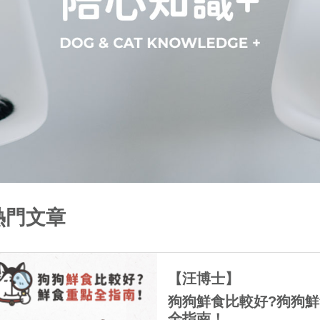
熱門文章
【汪博士】
狗狗鮮食比較好?狗狗
全指南！