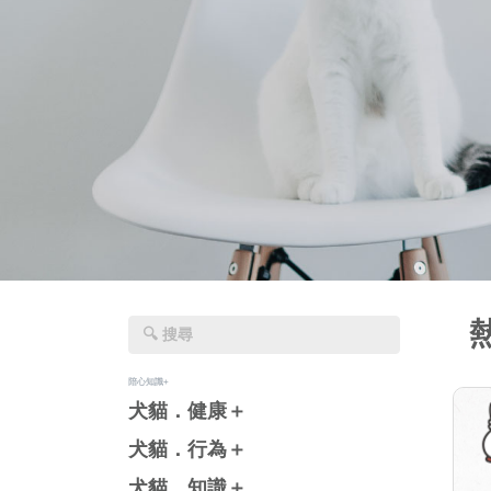
陪心知識+
犬貓．健康＋
犬貓．行為＋
犬貓．知識＋