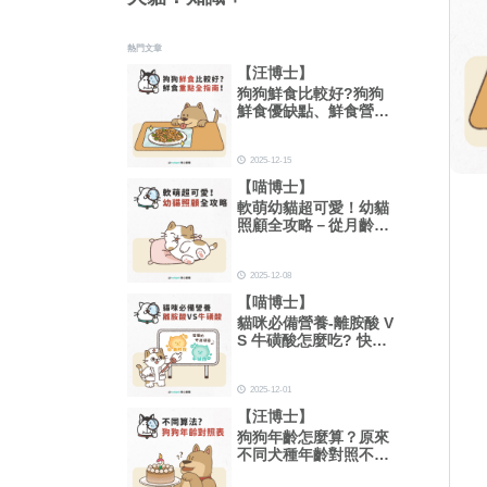
熱門文章
【汪博士】
狗狗鮮食比較好?狗狗
鮮食優缺點、鮮食營養
比例重點全指南！
2025-12-15
【喵博士】
軟萌幼貓超可愛！幼貓
照顧全攻略－從月齡、
一天吃幾餐到睡眠時間
總整理！
2025-12-08
【喵博士】
貓咪必備營養-離胺酸 V
S 牛磺酸怎麼吃? 快速
搞懂功效及用量
2025-12-01
【汪博士】
狗狗年齡怎麼算？原來
不同犬種年齡對照不一
樣！