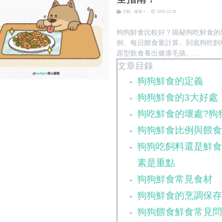
犬貓．健康＋
2025-12-15
狗狗鮮食比較好？揭秘狗吃鮮食的
例、每日餵食量計算。到底狗吃飼
原型飲食養出健康毛孩。
文章目錄
狗狗鮮食的定義
狗狗鮮食的3大好處
狗吃鮮食的壞處?狗
狗狗鮮食比例與餵
狗狗吃飼料還是鮮
素是重點
狗狗鮮食常見食材
狗狗鮮食的烹調保
狗狗餵食鮮食常見