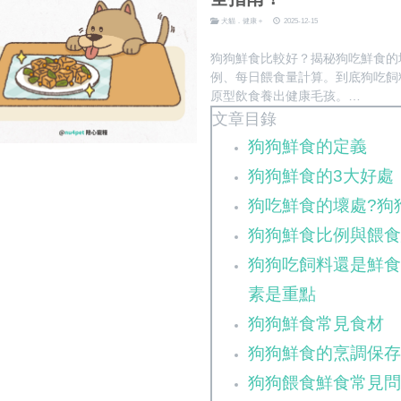
犬貓．健康＋
2025-12-15
狗狗鮮食比較好？揭秘狗吃鮮食的
例、每日餵食量計算。到底狗吃飼
原型飲食養出健康毛孩。
文章目錄
狗狗鮮食的定義
狗狗鮮食的3大好處
狗吃鮮食的壞處?狗
狗狗鮮食比例與餵
狗狗吃飼料還是鮮
素是重點
狗狗鮮食常見食材
狗狗鮮食的烹調保
狗狗餵食鮮食常見