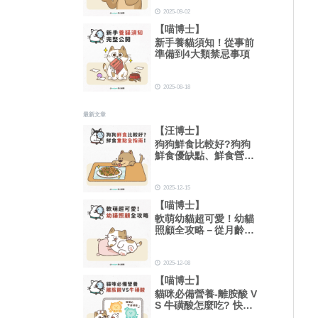
2025-09-02
【喵博士】
新手養貓須知！從事前
準備到4大類禁忌事項
2025-08-18
最新文章
【汪博士】
狗狗鮮食比較好?狗狗
鮮食優缺點、鮮食營養
比例重點全指南！
2025-12-15
【喵博士】
軟萌幼貓超可愛！幼貓
照顧全攻略－從月齡、
一天吃幾餐到睡眠時間
總整理！
2025-12-08
【喵博士】
貓咪必備營養-離胺酸 V
S 牛磺酸怎麼吃? 快速
搞懂功效及用量