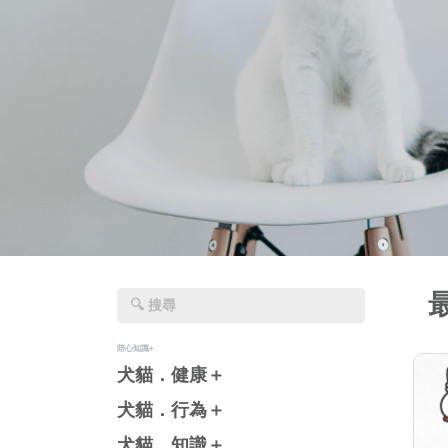
陪心知識+
犬貓．健康＋
犬貓．行為＋
犬貓．知識＋