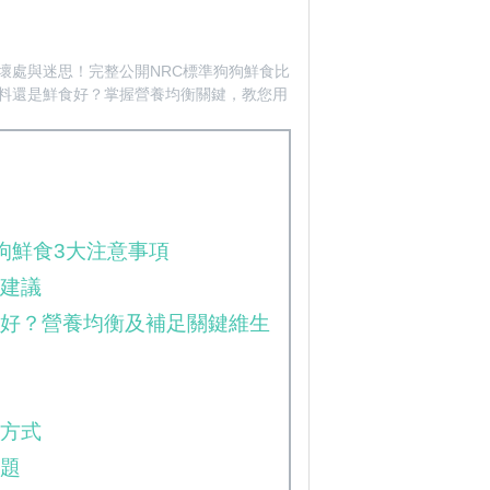
壞處與迷思！完整公開NRC標準狗狗鮮食比
料還是鮮食好？掌握營養均衡關鍵，教您用
狗鮮食3大注意事項
食建議
食好？營養均衡及補足關鍵維生
存方式
問題