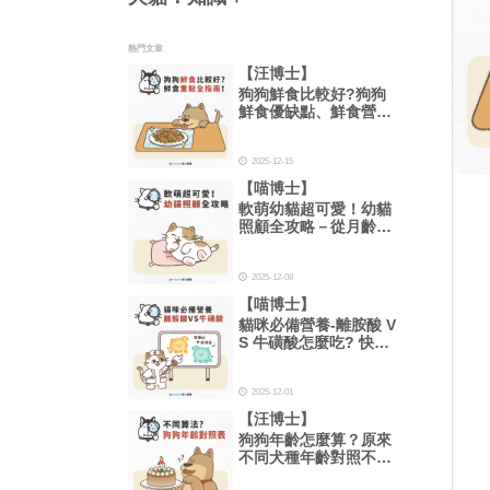
熱門文章
【汪博士】
狗狗鮮食比較好?狗狗
鮮食優缺點、鮮食營養
比例重點全指南！
2025-12-15
【喵博士】
軟萌幼貓超可愛！幼貓
照顧全攻略－從月齡、
一天吃幾餐到睡眠時間
總整理！
2025-12-08
【喵博士】
貓咪必備營養-離胺酸 V
S 牛磺酸怎麼吃? 快速
搞懂功效及用量
2025-12-01
【汪博士】
狗狗年齡怎麼算？原來
不同犬種年齡對照不一
樣！