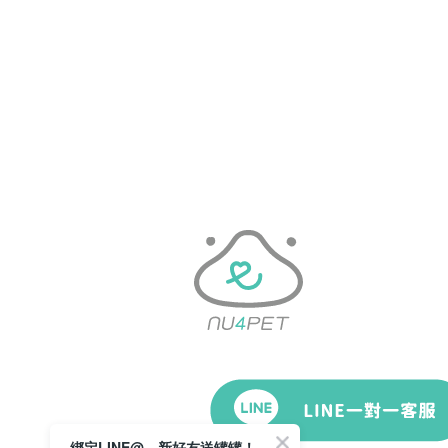
綁定LINE@，新好友送罐罐！