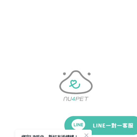
綁定LINE@，新好友送罐罐！