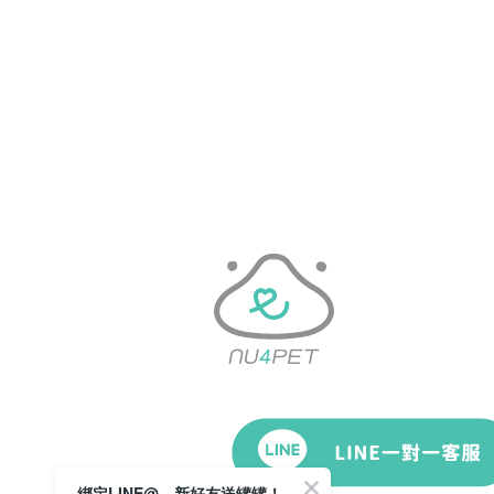
綁定LINE@，新好友送罐罐！