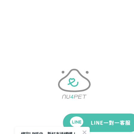
綁定LINE@，新好友送罐罐！