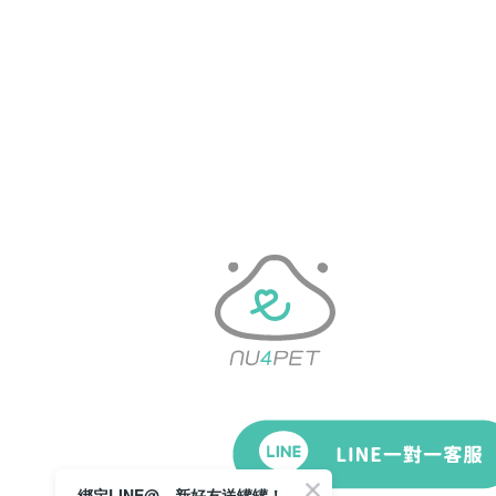
綁定LINE@，新好友送罐罐！