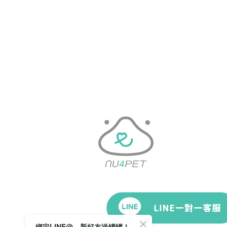
綁定LINE@，新好友送罐罐！