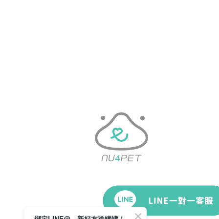
綁定LINE@，新好友送罐罐！