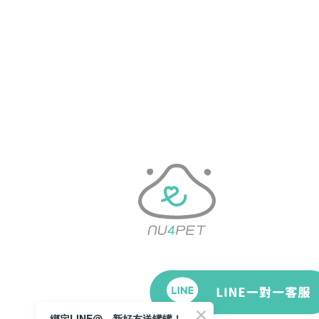
綁定LINE@，新好友送罐罐！