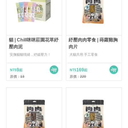
貓 | Chill咪咪莊園花草紓
紓壓肉肉零食 | 蒔蘿雞胸
壓肉泥
肉片
安撫貓貓情緒，紓緩壓力！
犬貓共用 手工零食
9
169
NT$
起
NT$
起
原價：
13
原價：
220