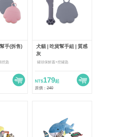
小幫手(拆售)
犬貓 | 吃貨幫手組 | 質感
灰
頭挖匙
罐頭保鮮蓋+挖罐匙
179
NT$
起
原價：
240