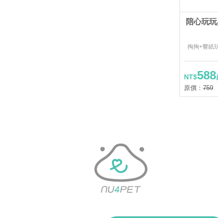
陪心玩玩具
掏掏+響紙
588
NT$
原價：
759