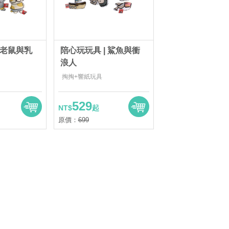
 老鼠與乳
陪心玩玩具 | 鯊魚與衝
浪人
掏掏+響紙玩具
529
NT$
起
原價：
699