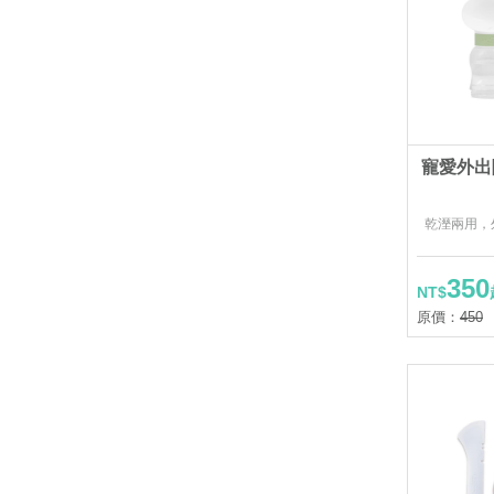
寵愛外出
乾溼兩用，
350
NT$
原價：
450