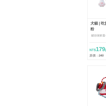
犬貓 | 
粉
罐頭保鮮蓋
179
NT$
原價：
240