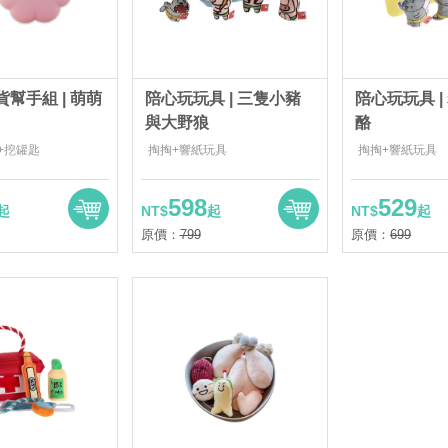
吃貨幫手組 | 萌萌
陪心玩玩具 | 三隻小豬
陪心玩玩具 |
與大野狼
酪
+挖罐匙
掏掏+響紙玩具
掏掏+響紙玩具
598
529
起
NT$
起
NT$
起
原價：
799
原價：
699