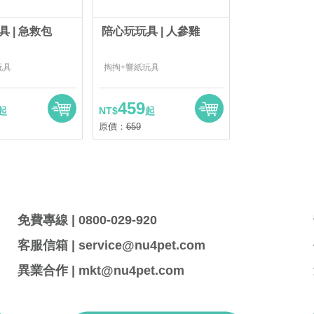
 | 急救包
陪心玩玩具 | 人參雞
玩具
掏掏+響紙玩具
459
起
NT$
起
原價：
659
免費專線 | 0800-029-920
客服信箱 | service@nu4pet.com
異業合作 | mkt@nu4pet.com