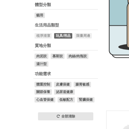
體型分類
貓用
生活用品類型
植淨清潔
玩具/用品
限量周邊
質地分類
肉泥狀
慕斯狀
肉絲/肉塊狀
湯汁型
功能需求
體重控制
皮膚保健
腸胃敏感
關節保養
泌尿道健康
心血管保健
低敏配方
腎臟保健
全部清除