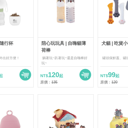
隨行杯
陪心玩玩具 | 自嗨貓薄
犬貓 | 吃貨
荷棒
外出好方便！
躺著玩~趴著玩~還是自嗨棒好
罐頭保鮮蓋、罐
玩~
120
99
起
NT$
起
NT$
起
原價：
135
原價：
120