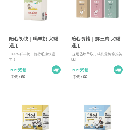
陪心初牧｜喝羊奶-犬貓
陪心食補｜鮮三精-犬貓
通用
通用
100%鮮羊奶，維持毛孩保護
採用蒸煉萃取，喝到最純粹的美
力！
味!
59
59
NT$
起
NT$
起
原價：
89
原價：
90