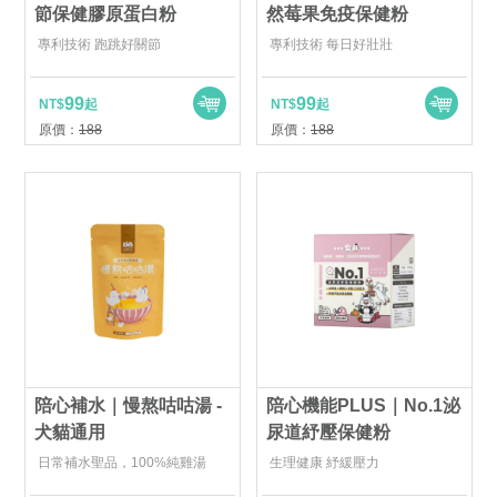
節保健膠原蛋白粉
然莓果免疫保健粉
專利技術 跑跳好關節
專利技術 每日好壯壯
99
99
NT$
起
NT$
起
原價：
188
原價：
188
陪心補水｜慢熬咕咕湯 -
陪心機能PLUS｜No.1泌
犬貓通用
尿道紓壓保健粉
日常補水聖品，100%純雞湯
生理健康 紓緩壓力