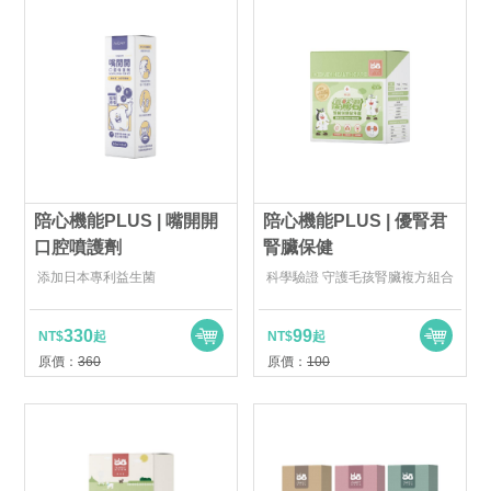
陪心機能PLUS | 嘴開開
陪心機能PLUS | 優腎君
口腔噴護劑
腎臟保健
添加日本專利益生菌
科學驗證 守護毛孩腎臟複方組合
330
99
NT$
起
NT$
起
原價：
360
原價：
100