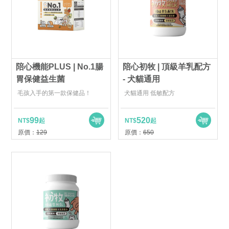
陪心機能PLUS | No.1腸
陪心初牧 | 頂級羊乳配方
胃保健益生菌
- 犬貓通用
毛孩入手的第一款保健品！
犬貓通用 低敏配方
99
520
NT$
起
NT$
起
原價：
129
原價：
650