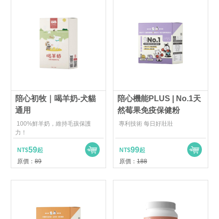
陪心初牧｜喝羊奶-犬貓
陪心機能PLUS | No.1天
通用
然莓果免疫保健粉
100%鮮羊奶，維持毛孩保護
專利技術 每日好壯壯
力！
59
99
NT$
起
NT$
起
原價：
89
原價：
188