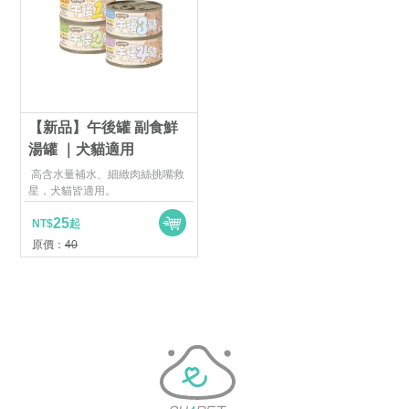
【新品】午後罐 副食鮮
湯罐 ｜犬貓適用
高含水量補水、細緻肉絲挑嘴救
星，犬貓皆適用。
25
NT$
起
原價：
40