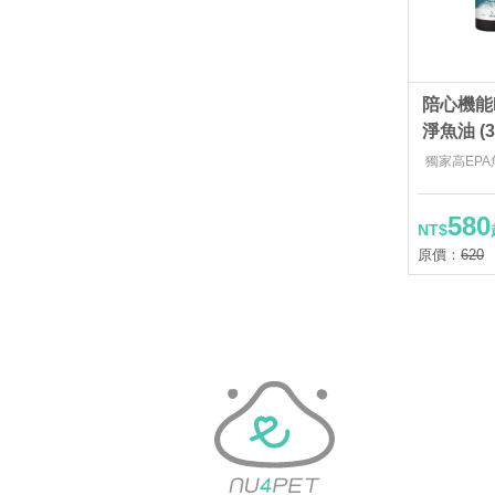
陪心機能P
淨魚油 (3
獨家高EPA
580
NT$
原價：
620