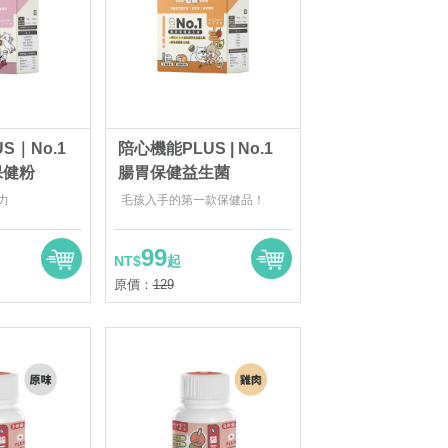
S｜No.1
陪心機能PLUS | No.1
保健粉
腸胃保健益生菌
力
毛孩入手的第一款保健品！
99
NT$
起
原價：
129