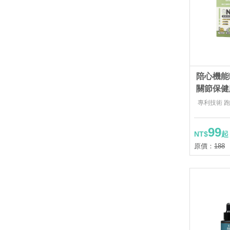
陪心機能PL
關節保健
專利技術 
99
NT$
起
原價：
188