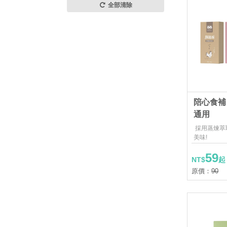
全部清除
陪心食補
通用
採用蒸煉萃
美味!
59
NT$
起
原價：
90