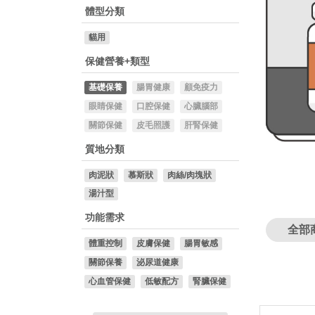
體型分類
貓用
保健營養+類型
基礎保養
腸胃健康
顧免疫力
眼睛保健
口腔保健
心臟腦部
關節保健
皮毛照護
肝腎保健
質地分類
肉泥狀
慕斯狀
肉絲/肉塊狀
湯汁型
功能需求
全部
體重控制
皮膚保健
腸胃敏感
關節保養
泌尿道健康
心血管保健
低敏配方
腎臟保健