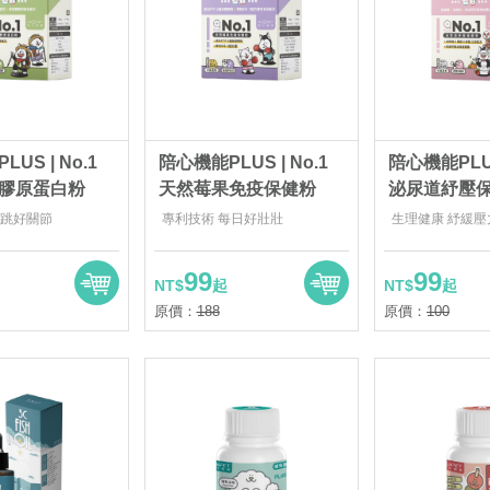
US | No.1
陪心機能PLUS | No.1
陪心機能PLU
膠原蛋白粉
天然莓果免疫保健粉
泌尿道紓壓
跑跳好關節
專利技術 每日好壯壯
生理健康 紓緩壓
99
99
NT$
起
NT$
起
原價：
188
原價：
100