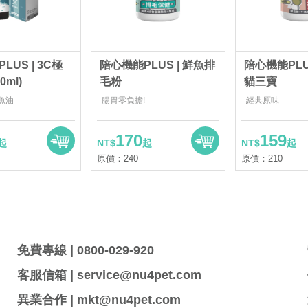
LUS | 3C極
陪心機能PLUS | 鮮魚排
陪心機能PLU
0ml)
毛粉
貓三寶
魚油
腸胃零負擔!
經典原味
170
159
起
NT$
起
NT$
起
原價：
240
原價：
210
免費專線 | 0800-029-920
客服信箱 | service@nu4pet.com
異業合作 | mkt@nu4pet.com