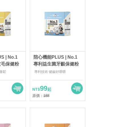
| No.1
陪心機能PLUS | No.1
皮毛保健粉
專利益生菌牙齦保健粉
蓬鬆
專利技術 健齒好嚼嚼
99
NT$
起
原價：
188