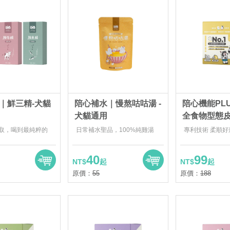
｜鮮三精-犬貓
陪心補水｜慢熬咕咕湯 -
陪心機能PLUS 
犬貓通用
全食物型態
取，喝到最純粹的
日常補水聖品，100%純雞湯
專利技術 柔順好
40
99
NT$
起
NT$
起
原價：
55
原價：
188