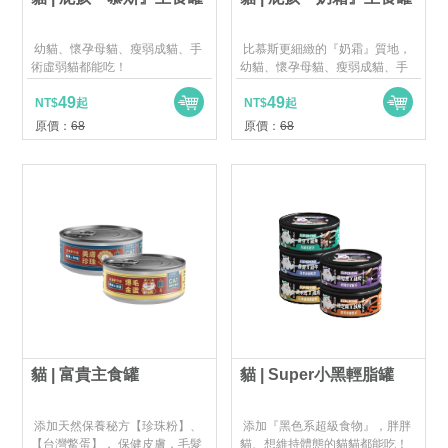
比慕斯更細緻的『奶霜』質地，
幼貓、懷孕母貓、瘦弱成貓、手
幼貓、懷孕母貓、瘦弱成貓、手
術虛弱貓都能吃！
術虛弱貓都能吃！
49
49
NT$
起
NT$
起
原價：
68
原價：
68
貓 | 富貴主食罐
貓 | Super小黑輕脂罐
添加天然保養秘方【珍珠粉】、
添加『黑色系超級食物』，胖胖
【台灣鱉蛋】， 保健皮膚，毛髮
貓、想維持體態的貓貓都能吃！