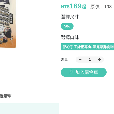
169
NT$
起
原價：
198
選擇尺寸
50g
選擇口味
陪心手工紓壓零食-鼠尾草雞肉
數量
加入購物車
蹤清單