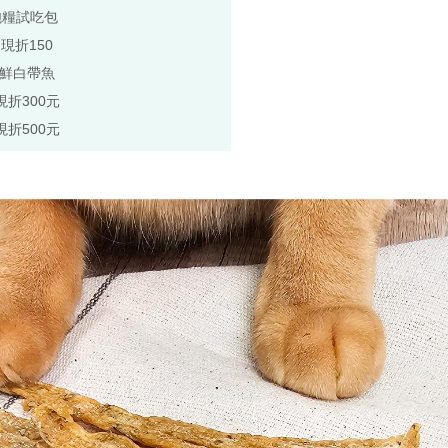
飽糧試吃包
,現折150
極鮮白帶魚
現折300元
現折500元