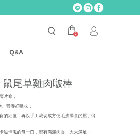
0
Q&A
| 鼠尾草雞肉啵棒
薄片條
，
嚼、營養好吸收
，
食的細度，再以手工裁切成方便毛孩舔食的壓丁薄
卡滋卡滋的每一口，都有滿滿肉香、大大滿足！