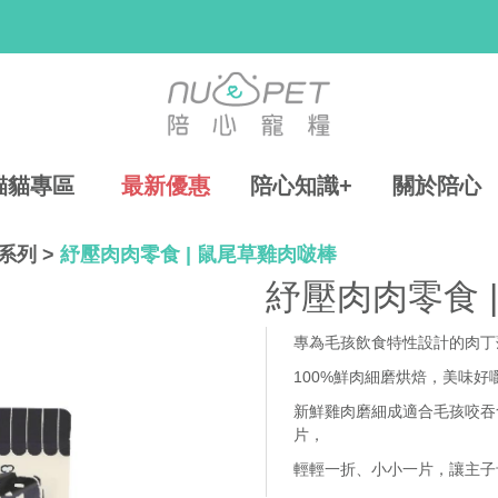
貓貓專區
最新優惠
陪心知識+
關於陪心
系列
>
紓壓肉肉零食 | 鼠尾草雞肉啵棒
紓壓肉肉零食 
專為毛孩飲食特性設計的肉丁
100%鮮肉細磨烘焙，美味好
新鮮雞肉磨細成適合毛孩咬吞
片
，
輕輕一折、小小一片，讓主子