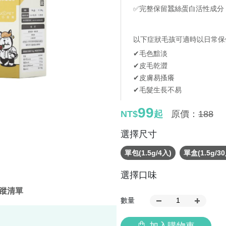
✅完整保留蠶絲蛋白活性成分
以下症狀毛孩可適時以日常保
✔毛色黯淡
✔皮毛乾澀
✔皮膚易搔癢
✔毛髮生長不易
99
NT$
起
原價：
188
選擇尺寸
單包(1.5g/4入)
單盒(1.5g/3
選擇口味
蹤清單
數量
加入購物車