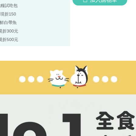
飽糧試吃包
,現折150
極鮮白帶魚
現折300元
現折500元