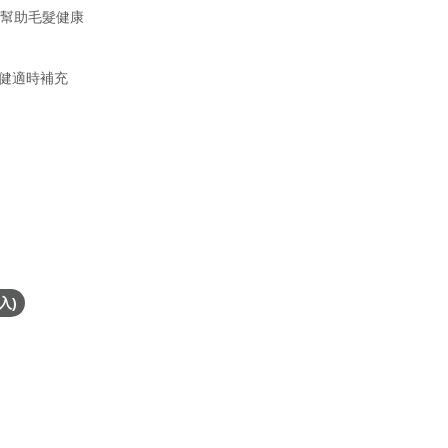
 幫助毛髮健康
健適時補充
0入)