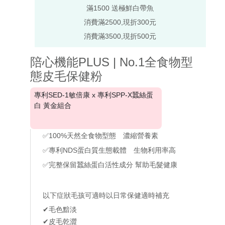
滿1500 送極鮮白帶魚
消費滿2500,現折300元
消費滿3500,現折500元
陪心機能PLUS | No.1全食物型
態皮毛保健粉
專利SED-1敏倍康 x 專利SPP-X蠶絲蛋
白 黃金組合
✅100%天然全食物型態 濃縮營養素
✅專利NDS蛋白質生態載體 生物利用率高
✅完整保留蠶絲蛋白活性成分 幫助毛髮健康
以下症狀毛孩可適時以日常保健適時補充
✔毛色黯淡
✔皮毛乾澀