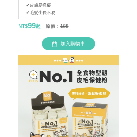
✔皮膚易搔癢
✔毛髮生長不易
99
NT$
起
原價：
188
加入購物車