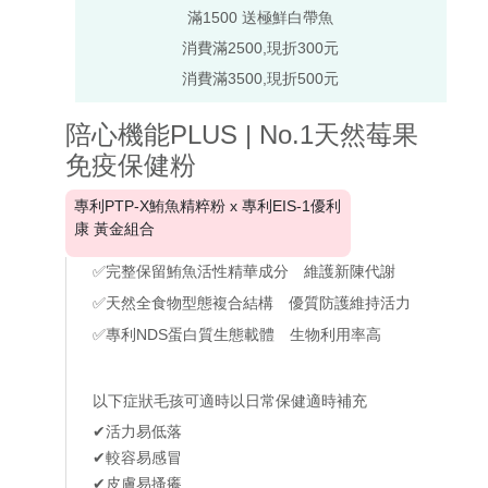
滿1500 送極鮮白帶魚
消費滿2500,現折300元
消費滿3500,現折500元
陪心機能PLUS | No.1天然莓果
免疫保健粉
專利PTP-X鮪魚精粹粉 x 專利EIS-1優利
康 黃金組合
✅完整保留鮪魚活性精華成分 維護新陳代謝
✅天然全食物型態複合結構 優質防護維持活力
✅專利NDS蛋白質生態載體 生物利用率高
以下症狀毛孩可適時以日常保健適時補充
✔活力易低落
✔較容易感冒
✔皮膚易搔癢