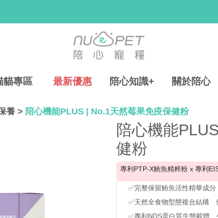
貓貓專區
最新優惠
陪心知識+
關於陪心
保養
>
陪心機能PLUS | No.1天然莓果免疫保健粉
陪心機能PLUS
健粉
專利PTP-X鮪魚精粹粉 x 專利E
✅完整保留鮪魚活性精華成分
✅天然全食物型態複合結構 
✅專利NDS蛋白質生態載體