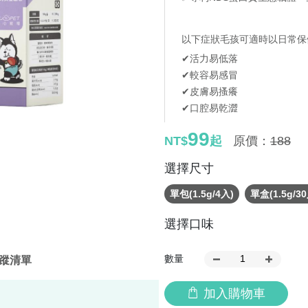
以下症狀毛孩可適時以日常保
✔活力易低落
✔較容易感冒
✔皮膚易搔癢
✔口腔易乾澀
99
NT$
起
原價：
188
選擇尺寸
單包(1.5g/4入)
單盒(1.5g/3
選擇口味
數量
蹤清單
加入購物車