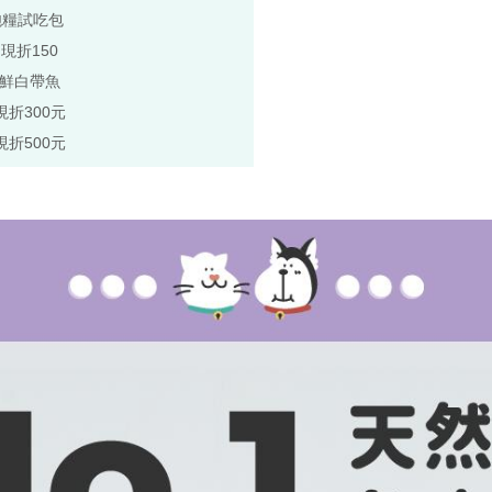
飽糧試吃包
,現折150
極鮮白帶魚
現折300元
現折500元