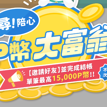
機能系列
客製寵糧
吃過都說讚!