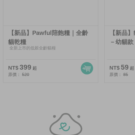
【新品】Pawful陪飽糧｜全齡
【新品】貓 
貓乾糧
－幼貓款
全新上市的低穀全齡貓糧
399
59
NT$
NT$
起
起
原價：
520
原價：
85