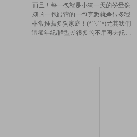
而且！每一包就是小狗一天的份量像
糖的一包跟蕾的一包克數就差很多我
非常推薦多狗家庭！(*´▽`*)尤其我們
這種年紀/體型差很多的不用再去記誰
吃哪一罐要幾匙等等真的很方便目前
包裝真的是我個人最最有感的部分 至
於口味嘛～黑糖吃低敏無穀/小蕾吃寶
島鮮牛畢竟我也不能幫大家試吃XD我
只能說吃了一個月目前還沒有絕食抗
議但是！有發現小蕾比較愛吃黑糖的
看了一下糖那款成分…摁…鱈魚鬼頭
刀(蕾超愛海鮮)唉呀果然是貓呢哈哈哈
哈ε(*´･∀･｀)зﾞ