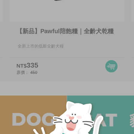
【新品】Pawful陪飽糧｜全齡犬乾糧
全新上市的低穀全齡犬糧
335
NT$
原價：
450