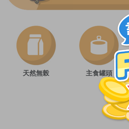
天然無榖
主食罐頭