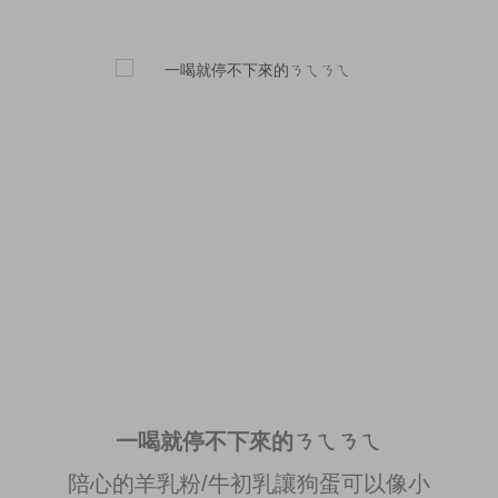
一喝就停不下來的ㄋㄟㄋㄟ
陪心的羊乳粉/牛初乳讓狗蛋可以像小