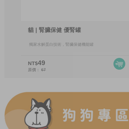
貓 | 腎臟保健 優腎罐
獨家水解蛋白技術，腎臟保健機能罐
49
NT$
原價：
67