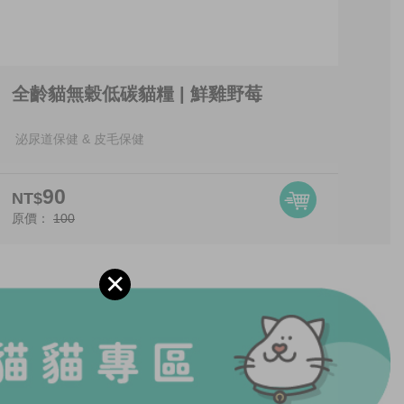
全齡貓無穀低碳貓糧 | 鮮雞野莓
泌尿道保健 & 皮毛保健
90
NT$
原價：
100
✕