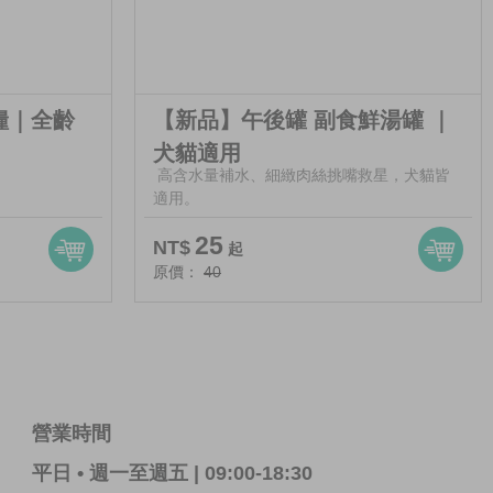
飽糧｜全齡
【新品】午後罐 副食鮮湯罐 ｜
犬貓適用
高含水量補水、細緻肉絲挑嘴救星，犬貓皆
適用。
25
NT$
起
原價：
40
營業時間
平日 • 週一至週五 | 09:00-18:30