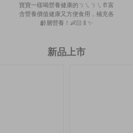
寶寶一樣喝營養健康的ㄋㄟㄋㄟ🥛富
含營養價值健康又方便食用，補充各
齡層營養！👶🏻🍼✨
新品上市