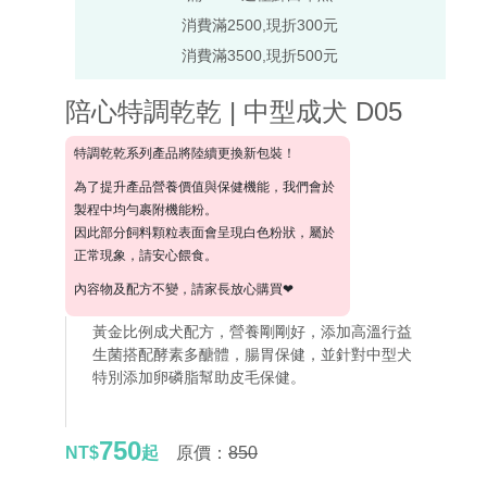
消費滿2500,現折300元
消費滿3500,現折500元
陪心特調乾乾 | 中型成犬 D05
特調乾乾系列產品將陸續更換新包裝！
為了提升產品營養價值與保健機能，我們會於
製程中均勻裹附機能粉。
因此部分飼料顆粒表面會呈現白色粉狀，屬於
正常現象，請安心餵食。
內容物及配方不變，請家長放心購買❤
黃金比例成犬配方，營養剛剛好，添加高溫行益
生菌搭配酵素多醣體，腸胃保健，並針對中型犬
特別添加卵磷脂幫助皮毛保健。
750
NT$
起
原價：
850