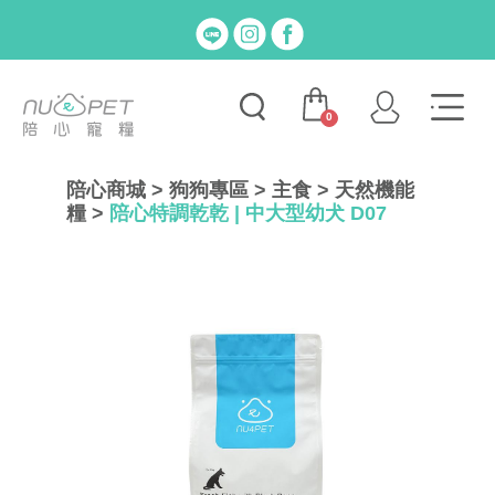
0
陪心商城
>
狗狗專區
>
主食
>
天然機能
糧
>
陪心特調乾乾 | 中大型幼犬 D07