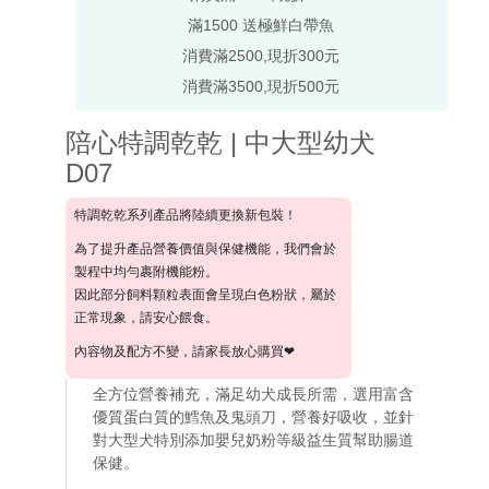
滿1500 送極鮮白帶魚
消費滿2500,現折300元
消費滿3500,現折500元
陪心特調乾乾 | 中大型幼犬
D07
特調乾乾系列產品將陸續更換新包裝！
為了提升產品營養價值與保健機能，我們會於
製程中均勻裹附機能粉。
因此部分飼料顆粒表面會呈現白色粉狀，屬於
正常現象，請安心餵食。
內容物及配方不變，請家長放心購買❤
全方位營養補充，滿足幼犬成長所需，選用富含
優質蛋白質的鱈魚及鬼頭刀，營養好吸收，並針
對大型犬特別添加嬰兒奶粉等級益生質幫助腸道
保健。