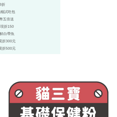
8折
飽糧試吃包
p幣五倍送
,現折150
極鮮白帶魚
現折300元
現折500元