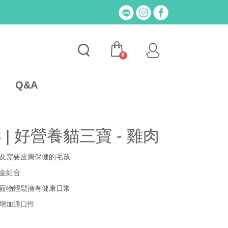
0
Q&A
 | 好營養貓三寶 - 雞肉
及需要皮膚保健的毛孩
金組合
寵物輕鬆擁有健康日常
增加適口性