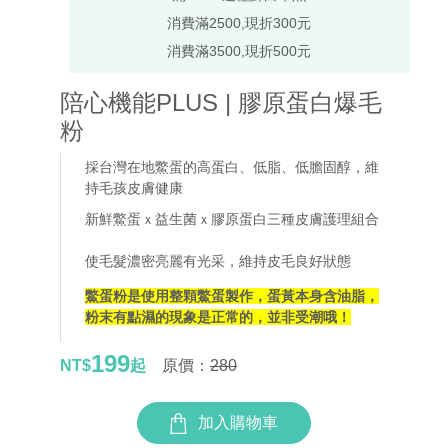
消費滿2500,現折300元
消費滿3500,現折500元
陪心機能PLUS | 膠原蛋白爆毛
粉
採台灣在地鱉蛋的高蛋白、低脂、低膽固醇，維
持毛孩皮膚健康
新鮮鱉蛋ｘ益生菌ｘ膠原蛋白三種皮膚護理組合
使毛髮濃密亮麗有光采，維持皮毛良好狀態
鱉蛋粉是使用整顆鱉蛋製作，蛋黃本身含油脂，
粉末有點濕的現象是正常的，並非受潮哦！
199
NT$
起
原價：
280
加入購物車