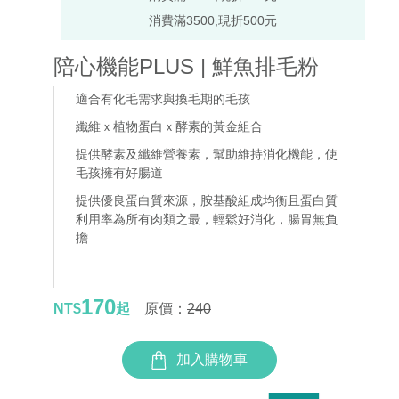
消費滿3500,現折500元
陪心機能PLUS | 鮮魚排毛粉
適合有化毛需求與換毛期的毛孩
纖維ｘ植物蛋白ｘ酵素的黃金組合
提供酵素及纖維營養素，幫助維持消化機能，使
毛孩擁有好腸道
提供優良蛋白質來源，胺基酸組成均衡且蛋白質
利用率為所有肉類之最，輕鬆好消化，腸胃無負
擔
170
NT$
起
原價：
240
加入購物車