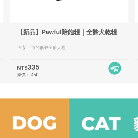
【新品】Pawful陪飽糧｜全齡犬乾糧
全新上市的低穀全齡犬糧
335
NT$
原價：
450