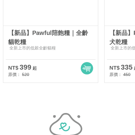
【新品】Pawful陪飽糧｜全齡
【新品】P
貓乾糧
犬乾糧
全新上市的低穀全齡貓糧
全新上市的
399
335
NT$
NT$
起
原價：
520
原價：
450