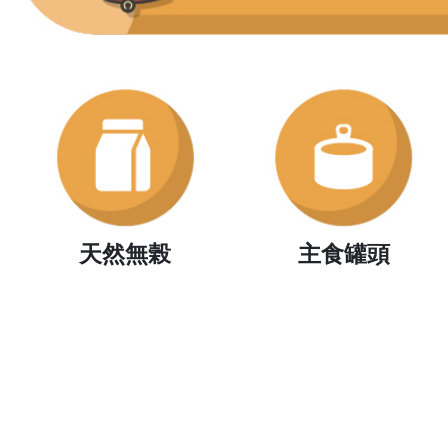
天然無榖
主食罐頭