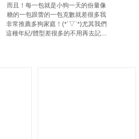
而且！每一包就是小狗一天的份量像
糖的一包跟蕾的一包克數就差很多我
非常推薦多狗家庭！(*´▽`*)尤其我們
這種年紀/體型差很多的不用再去記誰
吃哪一罐要幾匙等等真的很方便目前
包裝真的是我個人最最有感的部分 至
於口味嘛～黑糖吃低敏無穀/小蕾吃寶
島鮮牛畢竟我也不能幫大家試吃XD我
只能說吃了一個月目前還沒有絕食抗
議但是！有發現小蕾比較愛吃黑糖的
看了一下糖那款成分…摁…鱈魚鬼頭
刀(蕾超愛海鮮)唉呀果然是貓呢哈哈哈
哈ε(*´･∀･｀)зﾞ