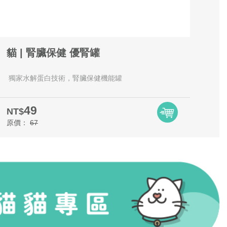
貓 | 腎臟保健 優腎罐
獨家水解蛋白技術，腎臟保健機能罐
49
NT$
原價：
67