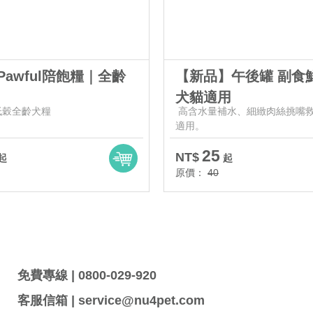
awful陪飽糧｜全齡
【新品】午後罐 副食
犬貓適用
低穀全齡犬糧
高含水量補水、細緻肉絲挑嘴
適用。
25
NT$
起
起
原價：
40
免費專線 | 0800-029-920
客服信箱 | service@nu4pet.com