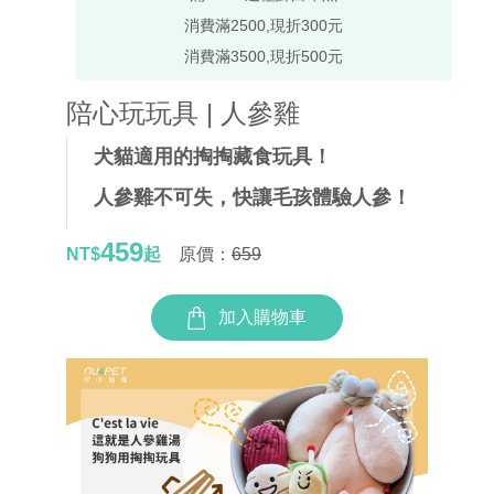
消費滿2500,現折300元
消費滿3500,現折500元
陪心玩玩具 | 人參雞
犬貓適用
的掏掏藏食玩具！
人參雞不可失，快讓毛孩體驗人參！
459
NT$
起
原價：
659
加入購物車