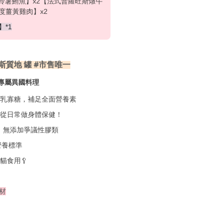
鈴薯鮪魚
】x2【
法式普羅旺斯燉牛
度薑黃雞肉
】x2
】*
1
質地
 罐 #市售唯一
斯
專屬異國料理
半乳寡糖，補足全面營養素
從日常做身體保健！
、無添加爭議性膠類
營養標準
貓食用🥄
材