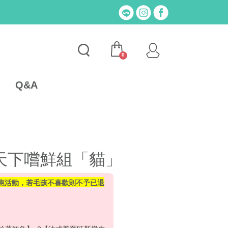
0
Q&A
天下嚐鮮組「貓」
惠活動，若毛孩不喜歡則不予已退