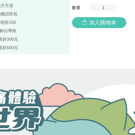
泥大方送
數量
飽糧試吃包
加入購物車
,現折150
極鮮白帶魚
現折300元
現折500元