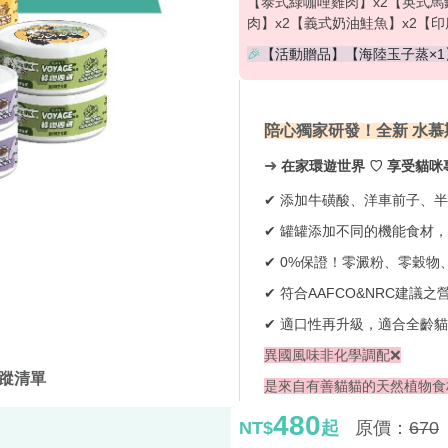
【泰式綠咖哩雞肉】x2【
英式馬
肉
】x2【
義式奶油鮭魚
】x2【
印
🎉
【活動贈品】【海陸玉子蒸×1
陪心獨家
研發
！
全新
水慕
貓咪
➜
在家環遊世界 ♡ 享受
✔ 添加牛磺酸、洋車前子、
✔
罐罐添加不同的機能食材，
✔ 0%保證！零澱粉、零穀物
✔ 符合AAFCO&NRC建議之
✔ 適口性再升級，適合全齡貓
異國風味非化學調配
❌
蹤清單
是來自有善貓貓的天然植物食
480
NT$
起
原價：
670