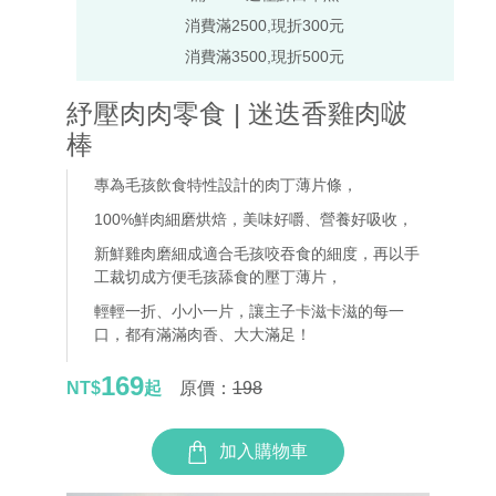
消費滿2500,現折300元
消費滿3500,現折500元
紓壓肉肉零食 | 迷迭香雞肉啵
棒
專為毛孩飲食特性設計的肉丁薄片條
，
100%鮮肉細磨烘焙，美味好嚼、營養好吸收
，
新鮮雞肉磨細成適合毛孩咬吞食的細度，再以手
工裁切成方便毛孩舔食的壓丁薄片
，
輕輕一折、小小一片，讓主子卡滋卡滋的每一
口，都有滿滿肉香、大大滿足！
169
NT$
起
原價：
198
加入購物車