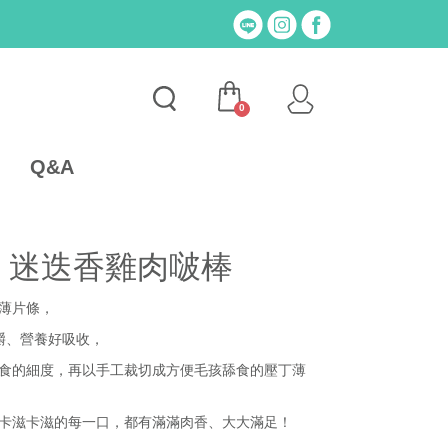
0
Q&A
| 迷迭香雞肉啵棒
薄片條
，
嚼、營養好吸收
，
食的細度，再以手工裁切成方便毛孩舔食的壓丁薄
卡滋卡滋的每一口，都有滿滿肉香、大大滿足！