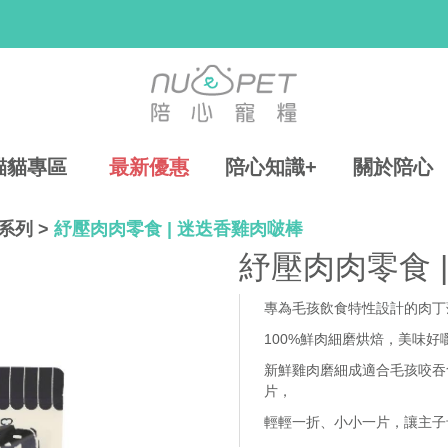
貓貓專區
最新優惠
陪心知識+
關於陪心
系列
>
紓壓肉肉零食 | 迷迭香雞肉啵棒
紓壓肉肉零食 
專為毛孩飲食特性設計的肉丁
100%鮮肉細磨烘焙，美味好
新鮮雞肉磨細成適合毛孩咬吞
片
，
輕輕一折、小小一片，讓主子