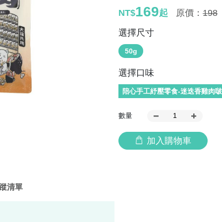
169
NT$
起
原價：
198
選擇尺寸
50g
選擇口味
陪心手工紓壓零食-迷迭香雞肉
數量
加入購物車
蹤清單