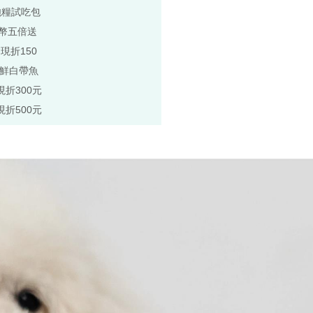
飽糧試吃包
p幣五倍送
,現折150
極鮮白帶魚
現折300元
現折500元