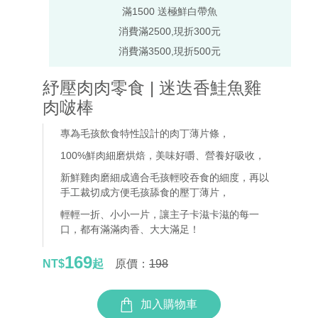
滿1500 送極鮮白帶魚
消費滿2500,現折300元
消費滿3500,現折500元
紓壓肉肉零食 | 迷迭香鮭魚雞
肉啵棒
專為毛孩飲食特性設計的肉丁薄片條
，
100%鮮肉細磨烘焙，美味好嚼、營養好吸收，
新鮮雞肉磨細成適合毛孩輕咬吞食的細度，再以
手工裁切成方便毛孩舔食的壓丁薄片
，
輕輕一折、小小一片，讓主子卡滋卡滋的每一
口，都有滿滿肉香、大大滿足！
169
NT$
起
原價：
198
加入購物車