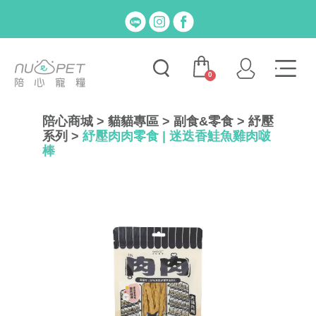
0
陪心商城
>
貓貓專區
>
副食&零食
>
紓壓
系列
>
紓壓肉肉零食 | 迷迭香鮭魚雞肉啵
棒