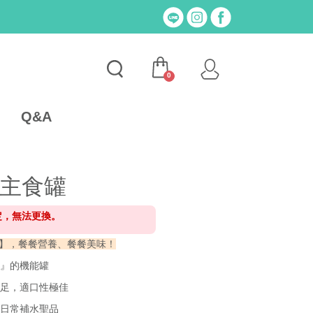
0
Q&A
小白主食罐
定，無法更換。
】，餐餐營養、餐餐美味！
物』的機能罐
十足，適口性極佳
為日常補水聖品