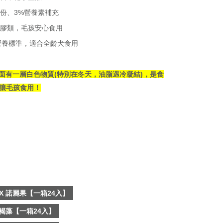
成份、3%營養素補充
膠類，毛孩安心食用
之營養標準，適合全齡犬食用
面有一層白色物質(特別在冬天，油脂遇冷凝結)，是食
讓毛孩食用！
 X 諾麗果【一箱24入】
 褐藻【一箱24入】