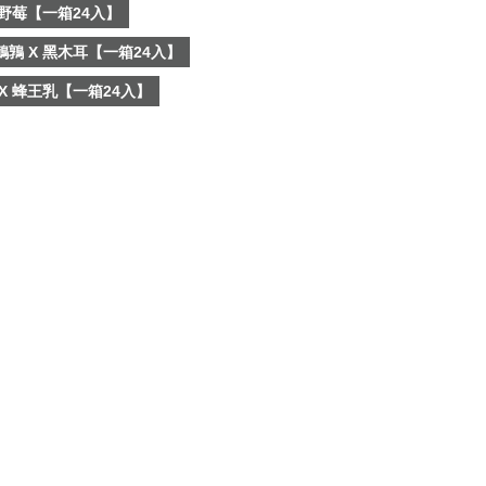
 野莓【一箱24入】
鵪鶉 X 黑木耳【一箱24入】
 X 蜂王乳【一箱24入】