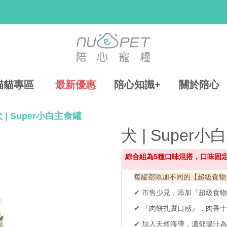
貓貓專區
最新優惠
陪心知識+
關於陪心
 | Super小白主食罐
犬 | Super
綜合組為5種口味混搭，口味固
每罐都添加不同的【超級食物
✔ 市售少見，添加『超級食
✔ 『肉餅扎實口感』，肉香
✔ 加入天然海帶，濃郁湯汁