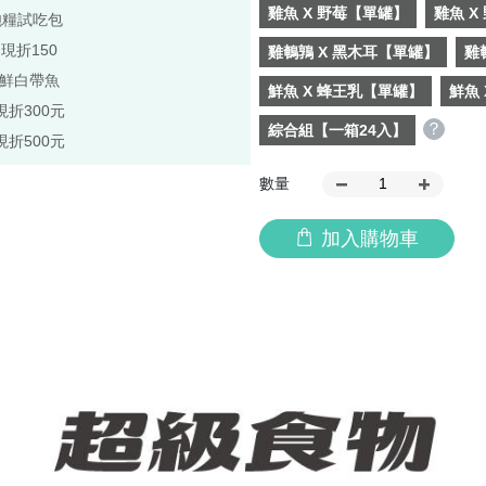
雞魚 X 野莓【單罐】
雞魚 X
飽糧試吃包
,現折150
雞鵪鶉 X 黑木耳【單罐】
雞
極鮮白帶魚
鮮魚 X 蜂王乳【單罐】
鮮魚
現折300元
？
綜合組【一箱24入】
現折500元
數量
加入購物車