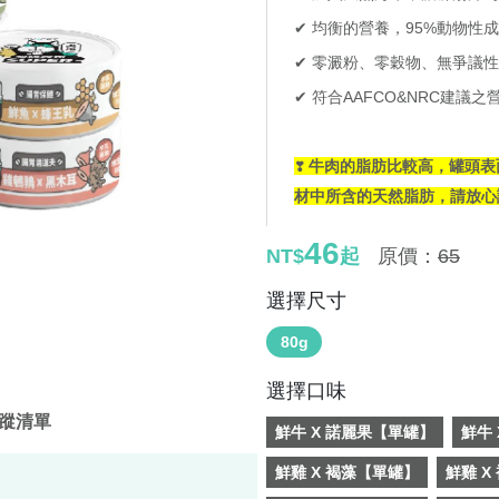
✔ 均衡的營養，95%動物性
✔
零澱粉、零穀物、無爭議性
✔
符合AAFCO&NRC建議
牛肉的脂肪比較高，罐頭表
❣
材中所含的天然脂肪，請放心
46
NT$
起
原價：
65
選擇尺寸
80g
選擇口味
蹤清單
鮮牛 X 諾麗果【單罐】
鮮牛
鮮雞 X 褐藻【單罐】
鮮雞 X