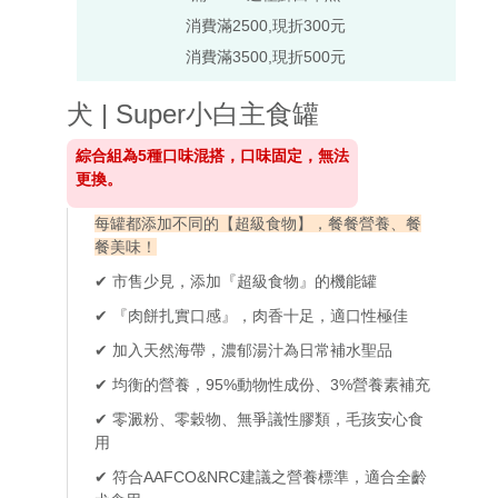
消費滿2500,現折300元
消費滿3500,現折500元
犬 | Super小白主食罐
綜合組為5種口味混搭，口味固定，無法
更換。
每罐都添加不同的【超級食物】，餐餐營養、餐
餐美味！
✔ 市售少見，添加『超級食物』的機能罐
✔ 『肉餅扎實口感』，肉香十足，適口性極佳
✔ 加入天然海帶，濃郁湯汁為日常補水聖品
✔ 均衡的營養，95%動物性成份、3%營養素補充
✔
零澱粉、零穀物、無爭議性膠類，毛孩安心食
用
✔
符合AAFCO&NRC建議之營養標準，適合全齡