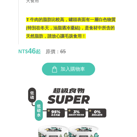
犬食用
牛肉的脂肪比較高，罐頭表面有一層白色物質
❣
(特別在冬天，油脂遇冷凝結)，是食材中所含的
天然脂肪，請放心讓毛孩食用！
46
NT$
起
原價：
65
加入購物車