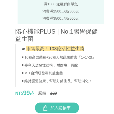
滿1500 送極鮮白帶魚
消費滿2500,現折300元
消費滿3500,現折500元
陪心機能PLUS | No.1腸胃保健
益生菌
市售最高！108億活性益生菌
👑
◾ 10種高效菌種+26種天然蔬果酵素『1+1>2!』
◾ 專利天然包埋結構，耐膽鹽、胃酸
◾ MIT台灣研發專利益生菌
◾ 維持腸道健康，幫助好菌生長、幫助消化！
99
NT$
起
原價：
129
加入購物車