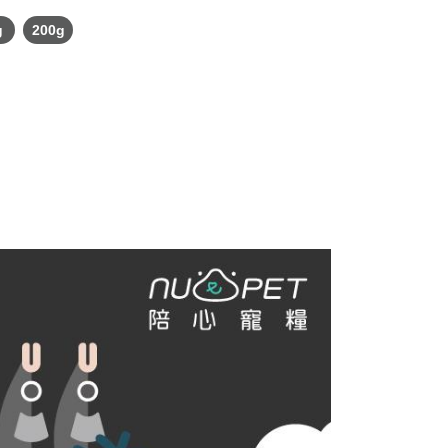
g
200g