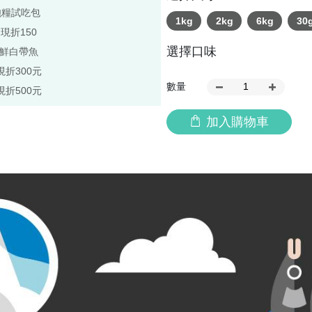
飽糧試吃包
1kg
2kg
6kg
30
,現折150
選擇口味
極鮮白帶魚
現折300元
數量
現折500元
加入購物車