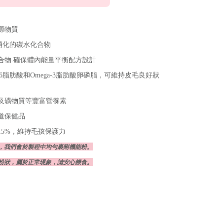
源物質
易消化的碳水化合物
合物.確保體內能量平衡配方設計
a-6脂肪酸和Omega-3脂肪酸卵磷脂，可維持皮毛良好狀
命及礦物質等豐富營養素
道保健品
15%，維持毛孩保護力
，我們會於製程中均勻裹附機能粉。
粉狀，屬於正常現象，請安心餵食。