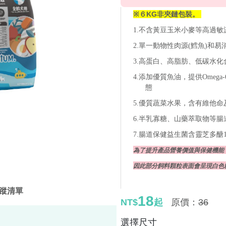
※６KG非夾鏈包裝。
1.不含黃豆玉米小麥等高過敏
2.單一動物性肉源(鱈魚)和
3.高蛋白、高脂肪、低碳水化
4.添加優質魚油，提供Omeg
態
5.優質蔬菜水果，含有維他
6.半乳寡糖、山藥萃取物等腸
7.腸道保健益生菌含靈芝多醣
為了提升產品營養價值與保健機能
因此部分飼料顆粒表面會呈現白色
蹤清單
18
NT$
起
原價：
36
選擇尺寸