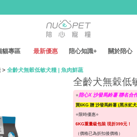
貓貓專區
最新優惠
陪心知識+
關於陪心
糧
>
全齡犬無穀低敏犬糧 | 魚肉鮮蔬
全齡犬無穀低敏
陪心X 沙發馬鈴薯 聯名合
⭐
買6KG 贈 沙發馬鈴薯 (黑水虻犬糧
⭐限時優惠⭐
6KG重量級包裝 現折399元！
（價格已為折扣後價格）