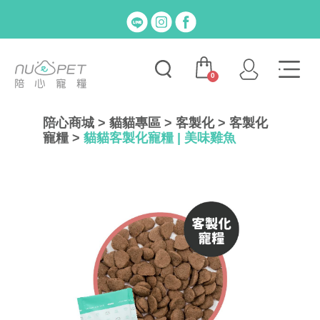
0
陪心商城
>
貓貓專區
>
客製化
>
客製化
寵糧
>
貓貓客製化寵糧 | 美味雞魚