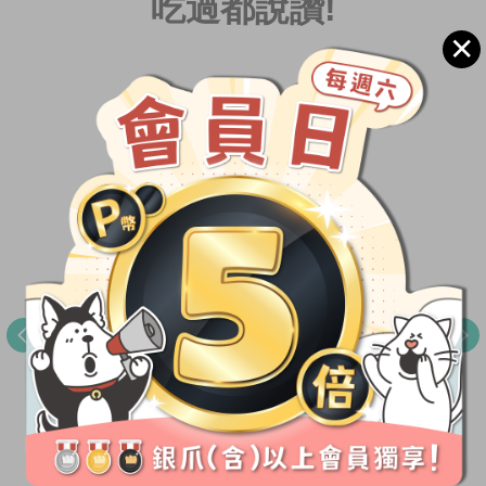
吃過都說讚!
✕
連挑食狗狗都抗拒不了！