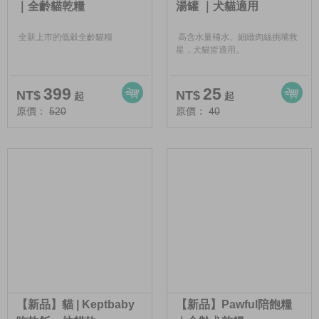
｜全齡貓乾糧
湯罐 ｜犬貓適用
全新上市的低穀全齡貓糧
高含水量補水、細緻肉絲挑嘴救
星，犬貓皆適用。
399
25
NT$
NT$
起
起
原價：
520
原價：
40
【新品】貓 | Keptbaby
【新品】Pawful陪飽糧