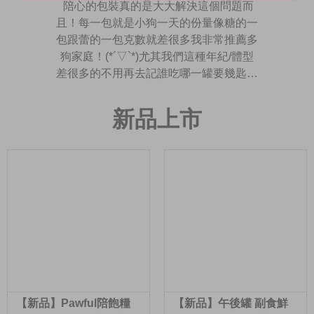
陪心的包裝真的是大大解決這個問題而
且！每一包就是小狗一天的份量像糖的一
包跟蕾的一包克數就差很多我非常推薦多
狗家庭！(*´▽`*)尤其我們這種年紀/體型
差很多的不用再去記誰吃哪一罐要幾匙等
等真的很方便目前包裝真的是我個人最最
有感的部分 至於口味嘛～黑糖吃低敏無
新品上市
穀/小蕾吃寶島鮮牛畢竟我也不能幫大家
試吃XD我只能說吃了一個月目前還沒有
絕食抗議但是！有發現小蕾比較愛吃黑糖
的看了一下糖那款成分…摁…鱈魚鬼頭刀
(蕾超愛海鮮)唉呀果然是貓呢哈哈哈哈ε(*
´･∀･｀)зﾞ
【新品】Pawful陪飽糧
【新品】午後罐 副食鮮